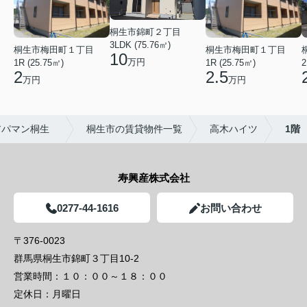
桐生市錦町２丁目
3LDK (75.76㎡)
桐生市梅田町１丁目
桐生市梅田町１丁目
10
万円
1R (25.75㎡)
1R (25.75㎡)
2
2
2.5
万円
万円
アパマン桐生
桐生市の賃貸物件一覧
高木ハイツ
1階
寿興産株式会社
0277-44-1616
お問い合わせ
〒376-0023
群馬県桐生市錦町３丁目10-2
営業時間：
１０：００～１８：００
定休日：
月曜日