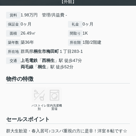
【外観】
1.98万円 管理/共益費 -
賃料
0ヶ月
0ヶ月
保証金
礼金
26.49㎡
1K
面積
間取り
築36年
1階/2階建
築年数
所在階
群馬県
桐生市
梅田町
１丁目283-1
所在地
上毛電鉄
「
西桐生
」駅 徒歩47分
交通
両毛線
「
桐生
」駅 徒歩52分
物件の特徴
バストイレ
室内洗濯機
別
置場
セールスポイント
群大生歓迎・春入居可♪コスパ重視の方に是非！洋室８帖です☆