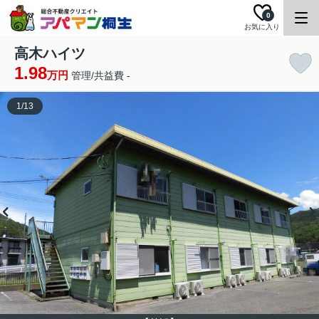
0
お気に入り
高木ハイツ
1.98
万円
管理/共益費 -
1
/
13