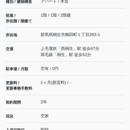
アパート / 木造
種別 / 建物構造
1階 / 1階 / 2階建
部屋 /
所在階 / 階建て
群馬県
桐生市
梅田町
１丁目283-1
所在地
上毛電鉄
「
西桐生
」駅 徒歩47分
交通
両毛線
「
桐生
」駅 徒歩52分
空有 / 0円
駐車場 / 月額
1ヶ月(新賃料) / -
更新料 /
更新事務手数料
2年
契約期間
空家
現況
即時