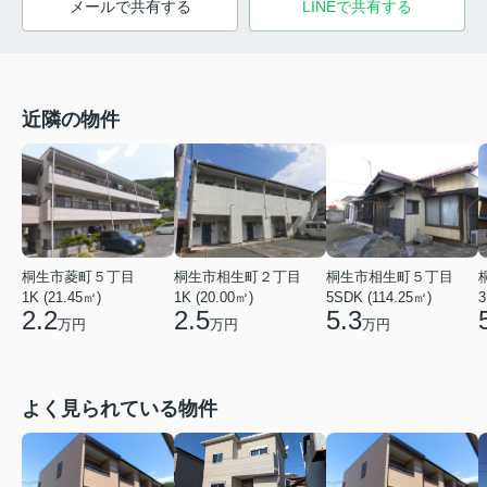
メールで共有する
LINEで共有する
近隣の物件
桐生市菱町５丁目
桐生市相生町２丁目
桐生市相生町５丁目
1K (21.45㎡)
1K (20.00㎡)
5SDK (114.25㎡)
3
2.2
2.5
5.3
万円
万円
万円
よく見られている物件