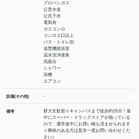
プロパンガス
公営水道
公共下水
電気有
ガスコンロ
コンロ２口以上
バス・トイレ別
追焚機能浴室
温水洗浄便座
洗面台
シャワー
浴槽
エアコン
-
設備(その他)
群大生歓迎☆キャンパスまで徒歩約25分！途
備考
中にスーパー・ドラッグストアが揃っている
ので、通学途中にお買い物も済ませられます
☆興味のある方は是非一度お問い合わせくだ
さい♪