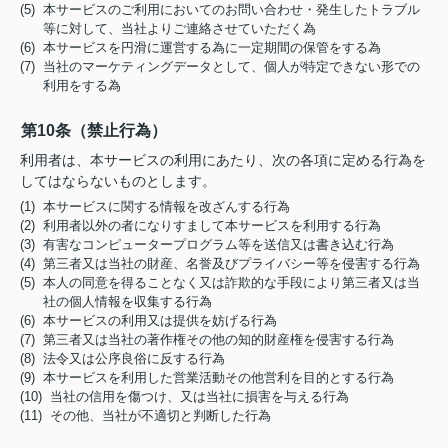
(5) 本サービスのご利用においてのお問い合わせ・発生したトラブル
等に対して、当社よりご連絡させていただく為
(6) 本サービスを円滑に運営する為に一定期間の保管をする為
(7) 当社のマーケティングデータとして、個人が特定できない形での
利用をする為
第10条（禁止行為）
利用者は、本サービスの利用にあたり、次の各項に定める行為を
してはならないものとします。
(1) 本サービスに関する情報を改ざんする行為
(2) 利用者以外の者になりすまして本サービスを利用する行為
(3) 有害なコンピュータープログラム等を送信又は書き込む行為
(4) 第三者又は当社の財産、名誉及びプライバシー等を侵害する行為
(5) 本人の同意を得ることなく又は詐欺的な手段により第三者又は当
社の個人情報を収集する行為
(6) 本サービスの利用又は提供を妨げる行為
(7) 第三者又は当社の著作権その他の知的財産権を侵害する行為
(8) 法令又は公序良俗に反する行為
(9) 本サービスを利用した営業活動その他営利を目的とする行為
(10) 当社の信用を傷つけ、又は当社に損害を与える行為
(11) その他、当社が不適切と判断した行為