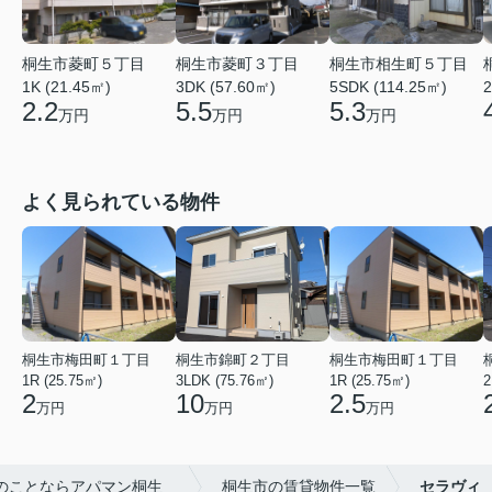
桐生市菱町５丁目
桐生市菱町３丁目
桐生市相生町５丁目
1K (21.45㎡)
3DK (57.60㎡)
5SDK (114.25㎡)
2
2.2
5.5
5.3
万円
万円
万円
よく見られている物件
桐生市梅田町１丁目
桐生市錦町２丁目
桐生市梅田町１丁目
1R (25.75㎡)
3LDK (75.76㎡)
1R (25.75㎡)
2
2
10
2.5
万円
万円
万円
件のことならアパマン桐生
桐生市の賃貸物件一覧
セラヴィ