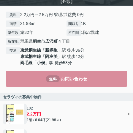
【外観】
2.2万円～2.5万円 管理/共益費 0円
賃料
21.98㎡
1K
面積
間取り
築32年
1階/2階建
築年数
所在階
群馬県
桐生市
広沢町
４丁目
所在地
東武桐生線
「
新桐生
」駅 徒歩36分
交通
東武桐生線
「
阿左美
」駅 徒歩42分
両毛線
「
小俣
」駅 徒歩53分
お問い合わせ
無料
セラヴィの募集中物件
102
2.2万円
1階 / 6.64坪(21.98㎡)