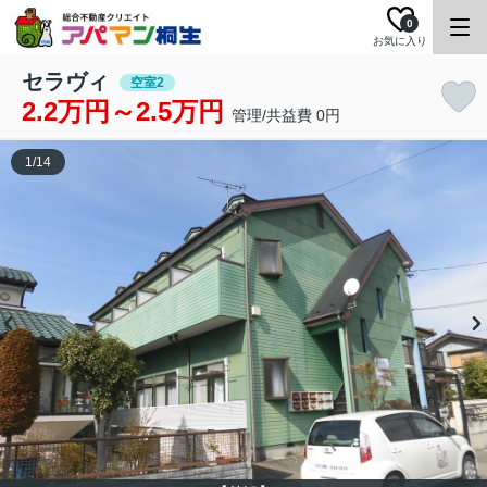
0
お気に入り
セラヴィ
空室2
2.2万円～2.5万円
管理/共益費 0円
1
/
14