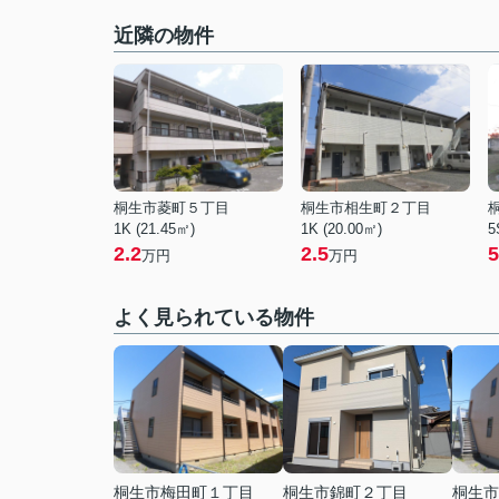
近隣の物件
桐生市菱町５丁目
桐生市相生町２丁目
1K (21.45㎡)
1K (20.00㎡)
5
2.2
2.5
5
万円
万円
よく見られている物件
桐生市梅田町１丁目
桐生市錦町２丁目
桐生市