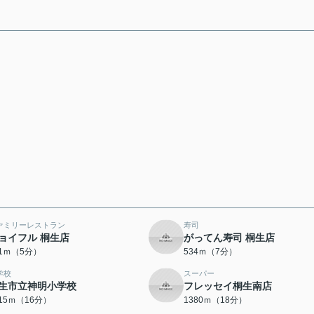
ァミリーレストラン
寿司
ョイフル 桐生店
がってん寿司 桐生店
91ｍ（5分）
534ｍ（7分）
学校
スーパー
生市立神明小学校
フレッセイ桐生南店
215ｍ（16分）
1380ｍ（18分）