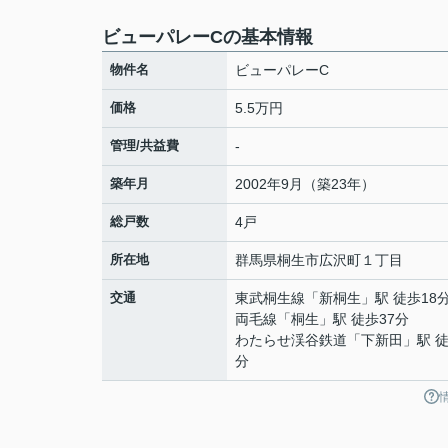
ビューパレーCの基本情報
物件名
ビューパレーC
価格
5.5万円
管理/共益費
-
築年月
2002年9月（築23年）
総戸数
4戸
所在地
群馬県
桐生市
広沢町
１丁目
交通
東武桐生線
「
新桐生
」駅 徒歩18
両毛線
「
桐生
」駅 徒歩37分
わたらせ渓谷鉄道
「
下新田
」駅 徒
分