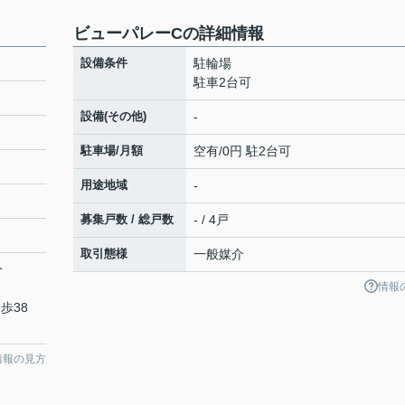
ビューパレーCの詳細情報
設備条件
駐輪場
駐車2台可
設備(その他)
-
駐車場/月額
空有/0円 駐2台可
用途地域
-
募集戸数 / 総戸数
- / 4戸
取引態様
一般媒介
分
情報
歩38
情報の見方