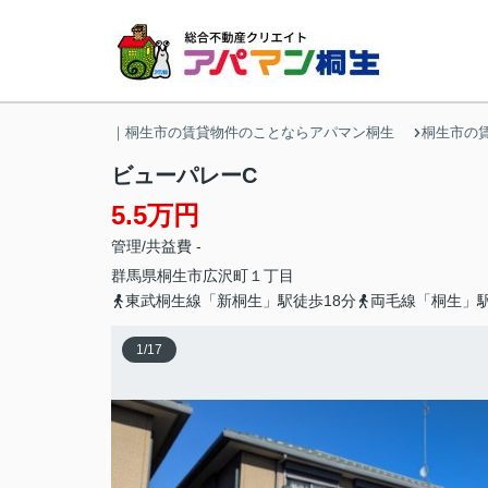
｜桐生市の賃貸物件のことならアパマン桐生
桐生市の
ビューパレーC
5.5万円
管理/共益費 -
群馬県
桐生市
広沢町
１丁目
東武桐生線「新桐生」駅徒歩18分
両毛線「桐生」駅
1
/
17