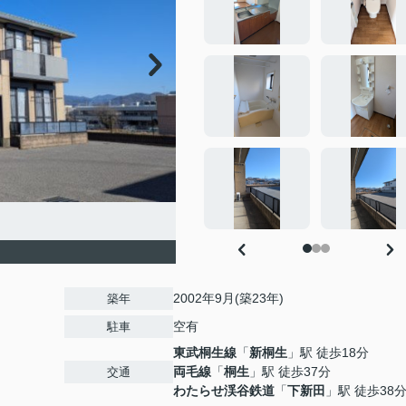
2002年9月(築23年)
築年
空有
駐車
東武桐生線
「
新桐生
」駅 徒歩18分
両毛線
「
桐生
」駅 徒歩37分
交通
わたらせ渓谷鉄道
「
下新田
」駅 徒歩38