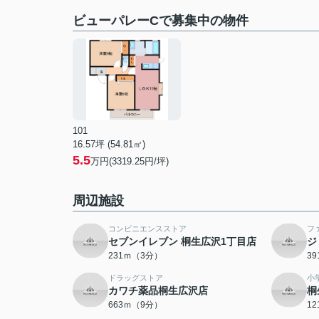
ビューパレーCで募集中の物件
101
16.57坪 (54.81㎡)
5.5
万円(3319.25円/坪)
周辺施設
コンビニエンスストア
フ
セブンイレブン 桐生広沢1丁目店
ジ
231ｍ（3分）
3
ドラッグストア
小
カワチ薬品桐生広沢店
桐
663ｍ（9分）
1