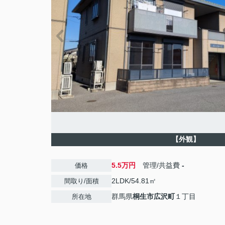
【外観】
5.5万円
管理/共益費
-
価格
2LDK/54.81㎡
間取り/面積
群馬県
桐生市
広沢町
１丁目
所在地