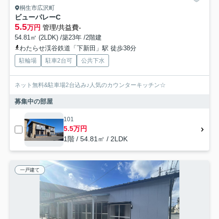
桐生市広沢町
ビューパレーC
5.5
万円
管理/共益費-
54.81㎡ (2LDK) /築23年 /2階建
わたらせ渓谷鉄道「下新田」駅 徒歩38分
駐輪場
駐車2台可
公共下水
ネット無料&駐車場2台込み♪人気のカウンターキッチン☆
募集中の部屋
101
5.5万円
1階 / 54.81㎡ / 2LDK
一戸建て