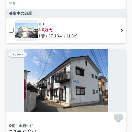
見る
募集中の部屋
101
4.6万円
1階 / 37.13㎡ / 1LDK
アパート
桐生市相生町
コスモメゾンⅠ