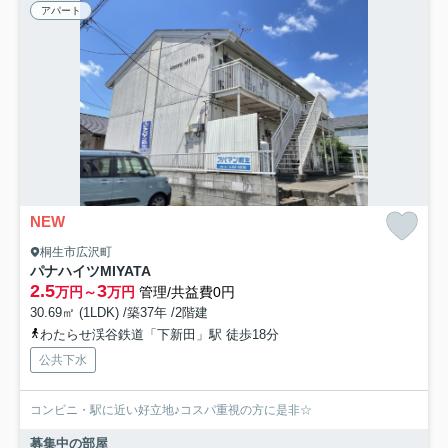
アパート
NEW
桐生市広沢町
パナハイツMIYATA
2.5
3
万円～
万円
管理/共益費0円
30.69㎡ (1LDK) /築37年 /2階建
わたらせ渓谷鉄道「下新田」駅 徒歩18分
公共下水
コンビニ・駅に近い好立地♪コスパ重視の方に是非☆
募集中の部屋