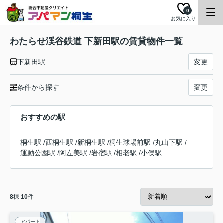
0
お気に入り
わたらせ渓谷鉄道 下新田駅の賃貸物件一覧
下新田駅
変更
条件から探す
変更
おすすめの駅
桐生駅
/
西桐生駅
/
新桐生駅
/
桐生球場前駅
/
丸山下駅
/
運動公園駅
/
阿左美駅
/
岩宿駅
/
相老駅
/
小俣駅
8
棟
10
件
アパート