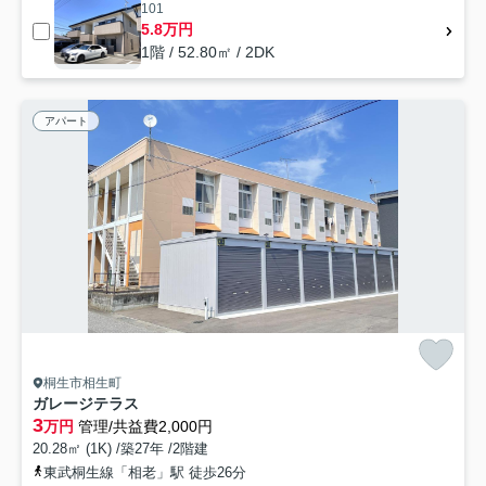
101
5.8万円
1階 / 52.80㎡ / 2DK
アパート
桐生市相生町
ガレージテラス
3
万円
管理/共益費2,000円
20.28㎡ (1K) /築27年 /2階建
東武桐生線「相老」駅 徒歩26分