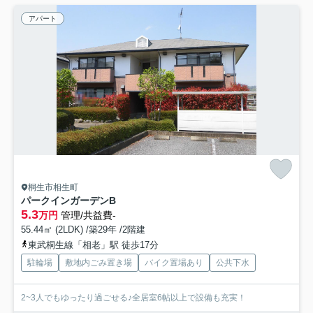
アパート
桐生市相生町
パークインガーデンB
5.3
万円
管理/共益費-
55.44㎡ (2LDK) /築29年 /2階建
東武桐生線「相老」駅 徒歩17分
駐輪場
敷地内ごみ置き場
バイク置場あり
公共下水
2~3人でもゆったり過ごせる♪全居室6帖以上で設備も充実！