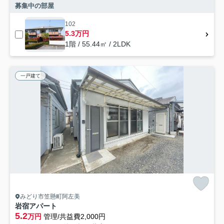
募集中の部屋
102
5.3万円
1階 / 55.44㎡ / 2LDK
一戸建て
みどり市笠懸町阿左美
岩宿アパート
5.2
万円
管理/共益費2,000円