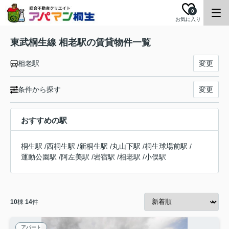
0
お気に入り
東武桐生線 相老駅の賃貸物件一覧
相老駅
変更
条件から探す
変更
おすすめの駅
桐生駅
/
西桐生駅
/
新桐生駅
/
丸山下駅
/
桐生球場前駅
/
運動公園駅
/
阿左美駅
/
岩宿駅
/
相老駅
/
小俣駅
10
棟
14
件
アパート