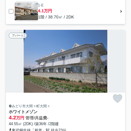
1-E
4.1万円
1階 / 38.70㎡ / 2DK
アパート
みどり市大間々町大間々
ホワイトメゾン
4.2
万円
管理/共益費-
44.55㎡ (2DK) /築36年 /2階建
東武桐生線「相老」駅 徒歩23分