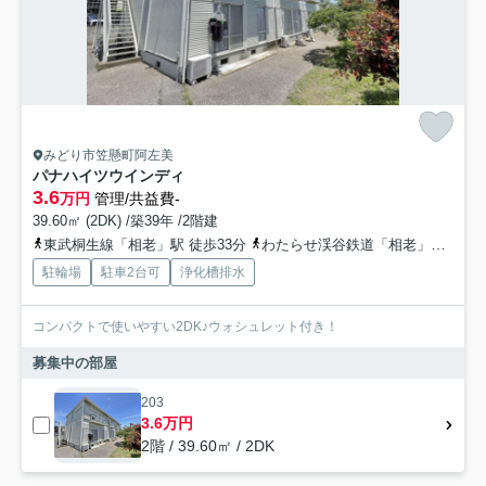
みどり市笠懸町阿左美
パナハイツウインディ
3.6
万円
管理/共益費-
39.60㎡ (2DK) /築39年 /2階建
東武桐生線「相老」駅 徒歩33分
わたらせ渓谷鉄道「相老」駅 徒歩33分
駐輪場
駐車2台可
浄化槽排水
コンパクトで使いやすい2DK♪ウォシュレット付き！
募集中の部屋
203
3.6万円
2階 / 39.60㎡ / 2DK