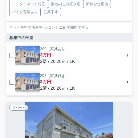
インターネット対応
敷地内ごみ置き場
閑静な住宅地
バイク置場あり
公共下水
ネット無料で快適生活♪コンビニ徒歩圏内です☆
募集中の部屋
209（家具あり）
3万円
2階 / 20.28㎡ / 1K
208（家具付き）
3万円
2階 / 20.28㎡ / 1K
アパート