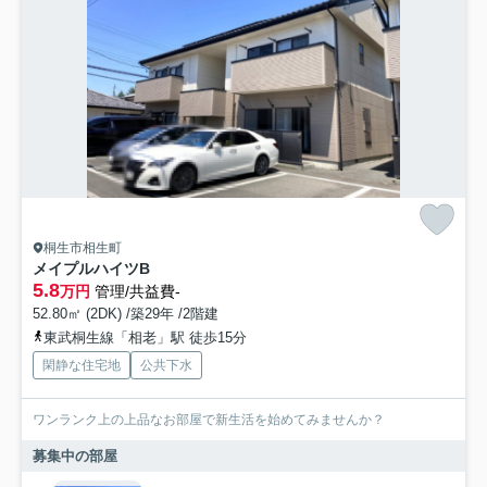
桐生市相生町
メイプルハイツB
5.8
万円
管理/共益費-
52.80㎡ (2DK) /築29年 /2階建
東武桐生線「相老」駅 徒歩15分
閑静な住宅地
公共下水
ワンランク上の上品なお部屋で新生活を始めてみませんか？
募集中の部屋