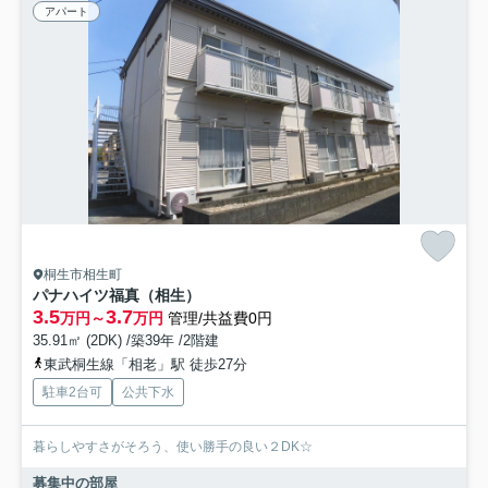
アパート
桐生市相生町
パナハイツ福真（相生）
3.5
3.7
万円～
万円
管理/共益費0円
35.91㎡ (2DK) /築39年 /2階建
東武桐生線「相老」駅 徒歩27分
駐車2台可
公共下水
暮らしやすさがそろう、使い勝手の良い２DK☆
募集中の部屋