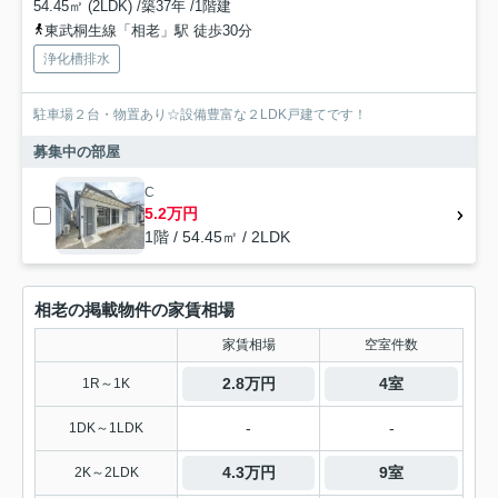
54.45㎡ (2LDK) /築37年 /1階建
東武桐生線「相老」駅 徒歩30分
浄化槽排水
駐車場２台・物置あり☆設備豊富な２LDK戸建てです！
募集中の部屋
C
5.2万円
1階 / 54.45㎡ / 2LDK
相老の掲載物件の家賃相場
家賃相場
空室件数
2.8万円
4室
1R～1K
-
-
1DK～1LDK
4.3万円
9室
2K～2LDK