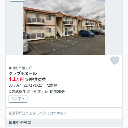
桐生市相生町
クラブボヌール
4.1
万円
管理/共益費-
38.70㎡ (2DK) /築21年 /2階建
東武桐生線「相老」駅 徒歩29分
公共下水
岩宿駅周辺でお探しの方におすすめ☆
募集中の部屋