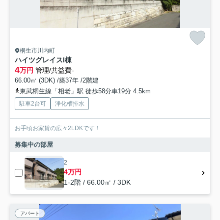
桐生市川内町
ハイツグレイスI棟
4
万円
管理/共益費-
66.00㎡ (3DK) /築37年 /2階建
東武桐生線「相老」駅 徒歩58分車19分 4.5km
駐車2台可
浄化槽排水
お手頃お家賃の広々2LDKです！
募集中の部屋
2
4万円
1-2階 / 66.00㎡ / 3DK
アパート