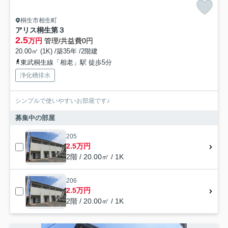
桐生市相生町
アリス桐生第３
2.5
万円
管理/共益費0円
20.00㎡ (1K) /築35年 /2階建
東武桐生線「相老」駅 徒歩5分
浄化槽排水
シンプルで使いやすいお部屋です♪
募集中の部屋
205
2.5万円
2階 / 20.00㎡ / 1K
206
2.5万円
2階 / 20.00㎡ / 1K